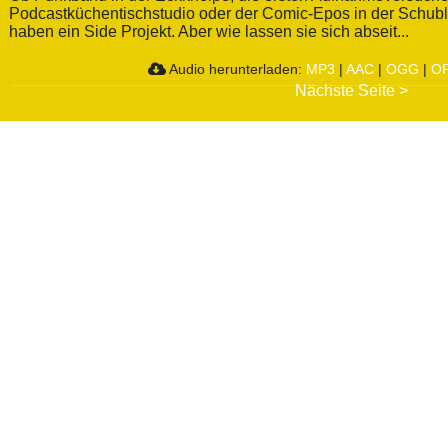
Podcastküchentischstudio oder der Comic-Epos in der Schubl
haben ein Side Projekt. Aber wie lassen sie sich abseit...
Audio herunterladen:
MP3
|
AAC
|
OGG
|
O
Nächste Seite >