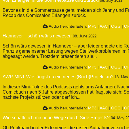
Von Erlangen in die Sommerpause und zurück!
06. July 2022
Bevor es in die Sommerpause geht, melden sich Jenny und Fr
Recap des Comicsalon Erlangen zurück.
Audio herunterladen:
MP3
|
AAC
|
OGG
|
O
Hannover – schön wär's gewesen
08. June 2022
Schön wärs gewesen in Hannover – aber leider endete die R
Franzis gemeinsamer Lesung wegen Stellwerkproblemen im 
abgesagt werden. Trotzdem präsentieren sie...
Audio herunterladen:
MP3
|
AAC
|
OGG
|
O
AWP-MINI: Wie fängst du ein neues (Buch)Projekt an?
18. May
In dieser Mini-Folge des Podcasts gehts ums Anfangen. Nach
Comicbuch nach 5 Jahre abgeschlossen hat, fragt sie sich: Soll
nächste Projekt stürzen oder darf ich...
Audio herunterladen:
MP3
|
AAC
|
OGG
|
O
Wie schaffe ich mir neue Wege durch Side Projects?
04. May 2
Ob Punkband in der Eckkneipe, die ersten Aufnahmeversuche