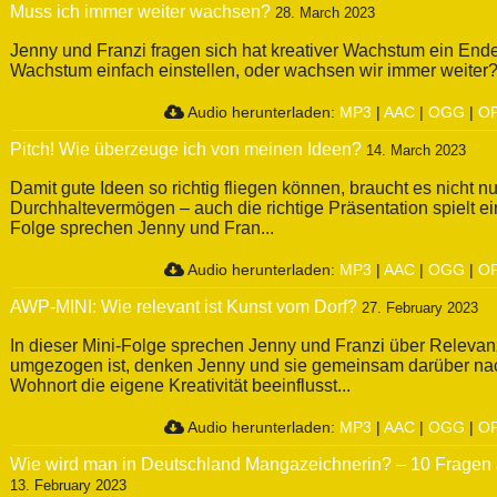
Muss ich immer weiter wachsen?
28. March 2023
Jenny und Franzi fragen sich hat kreativer Wachstum ein Ende
Wachstum einfach einstellen, oder wachsen wir immer weiter
Audio herunterladen:
MP3
|
AAC
|
OGG
|
O
Pitch! Wie überzeuge ich von meinen Ideen?
14. March 2023
Damit gute Ideen so richtig fliegen können, braucht es nicht
Durchhaltevermögen – auch die richtige Präsentation spielt ein
Folge sprechen Jenny und Fran...
Audio herunterladen:
MP3
|
AAC
|
OGG
|
O
AWP-MINI: Wie relevant ist Kunst vom Dorf?
27. February 2023
In dieser Mini-Folge sprechen Jenny und Franzi über Releva
umgezogen ist, denken Jenny und sie gemeinsam darüber nac
Wohnort die eigene Kreativität beeinflusst...
Audio herunterladen:
MP3
|
AAC
|
OGG
|
O
Wie wird man in Deutschland Mangazeichnerin? – 10 Fragen 
13. February 2023