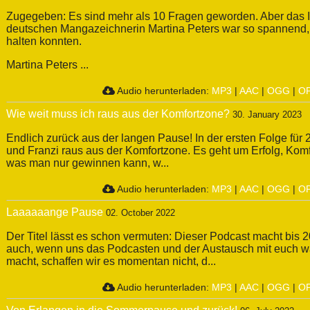
Zugegeben: Es sind mehr als 10 Fragen geworden. Aber das I
deutschen Mangazeichnerin Martina Peters war so spannend, 
halten konnten.
Martina Peters ...
Audio herunterladen:
MP3
|
AAC
|
OGG
|
O
Wie weit muss ich raus aus der Komfortzone?
30. January 2023
Endlich zurück aus der langen Pause! In der ersten Folge für
und Franzi raus aus der Komfortzone. Es geht um Erfolg, Komf
was man nur gewinnen kann, w...
Audio herunterladen:
MP3
|
AAC
|
OGG
|
O
Laaaaaange Pause
02. October 2022
Der Titel lässt es schon vermuten: Dieser Podcast macht bis
auch, wenn uns das Podcasten und der Austausch mit euch 
macht, schaffen wir es momentan nicht, d...
Audio herunterladen:
MP3
|
AAC
|
OGG
|
O